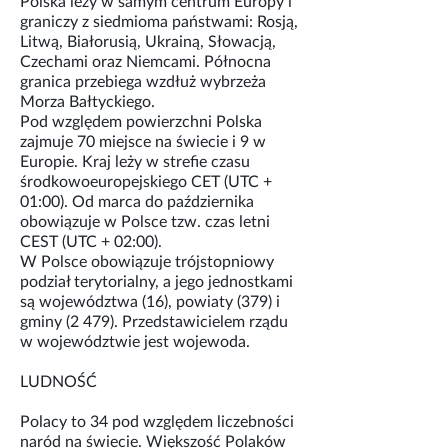
Polska leży w samym centrum Europy i
graniczy z siedmioma państwami: Rosją,
Litwą, Białorusią, Ukrainą, Słowacją,
Czechami oraz Niemcami. Północna
granica przebiega wzdłuż wybrzeża
Morza Bałtyckiego.
Pod względem powierzchni Polska
zajmuje 70 miejsce na świecie i 9 w
Europie. Kraj leży w strefie czasu
środkowoeuropejskiego CET (UTC +
01:00). Od marca do października
obowiązuje w Polsce tzw. czas letni
CEST (UTC + 02:00).
W Polsce obowiązuje trójstopniowy
podział terytorialny, a jego jednostkami
są województwa (16), powiaty (379) i
gminy (2 479). Przedstawicielem rządu
w województwie jest wojewoda.
LUDNOŚĆ
Polacy to 34 pod względem liczebności
naród na świecie. Większość Polaków