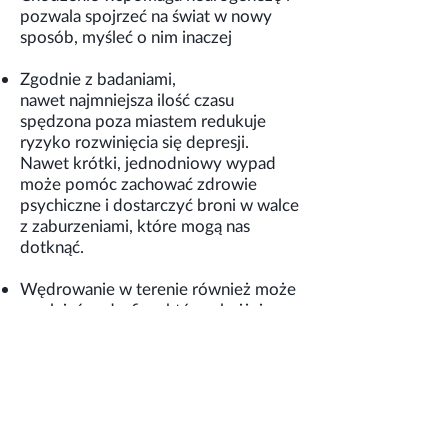
pozwala spojrzeć na świat w nowy
sposób, myśleć o nim inaczej
Zgodnie z badaniami,
nawet
najmniejsza ilość czasu
spędzona poza miastem redukuje
ryzyko rozwinięcia się depresji
.
Nawet krótki, jednodniowy wypad
może pomóc zachować zdrowie
psychiczne i dostarczyć broni w walce
z zaburzeniami, które mogą nas
dotknąć.
Wędrowanie w terenie również może
uwalniać endorfiny, które obniżają
naszą wrażliwość na stres i ból –
sprawiają, że czujemy się dobrze i
miło.