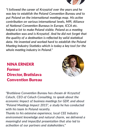
"I followed the career of Krzysztof over the years and he
was key to establish the Poland Convention Bureau and to
put Poland on the international meetings map. His active
contribution on various international levels, MPI, Alliance
of National Convention Bureaus in Europe, ICCA etc.
helped a lot to make Poland visible. Poland as a meeting
destination was and is Krzysztof. And he did not forget that
the quality of a destination is reflected by valid statistical
data. He invented and worked hard to establish the Poland
Meeting Industry Statistics which is today a key tool for the
whole meeting industry in Poland."
NINA ERNEKR
Former
Director, Bratislava
Convention Bureau
"Bratislava Convention Bureau has chosen dr Krzysztof
Celuch, CEO of Celuch Consulting, to speak about the
economic Impact of business meetings for GDP, and about
"Poland Meetings Impact 2015", a study he has conducted
with his team In Poland recently.
Thanks to his extensive experience, local CEE Industry
environment knowledge and natural charm, we delivered a
meaningful and impactful presentation that also led to
activation of our partners and stakeholders.
"