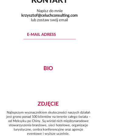
Napisz do mnie
krzysztof@celuchconsulting.com
lub zostaw swój email
Button
BIO
Button
ZDJĘCIE
Najlepszym wyznacznikiem skuteczności naszych działań
jest grono ponad 100 klientów na terenie całego świata –
od Meksyku po Chiny. Są wśród nich międzynarodowe
stowarzyszenia branżowe, sieci hotelowe, organizacje
turystyczne, centra konferencyjne oraz agencje
eventowe i wyższe uczelnie.