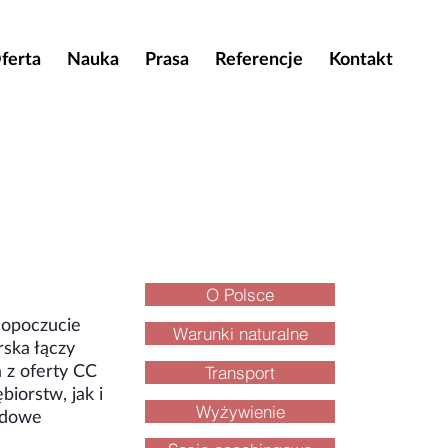
ferta
Nauka
Prasa
Referencje
Kontakt
O Polsce
mopoczucie
Warunki naturalne
rska łączy
a z oferty CC
Transport
iorstw, jak i
Wyżywienie
odowe