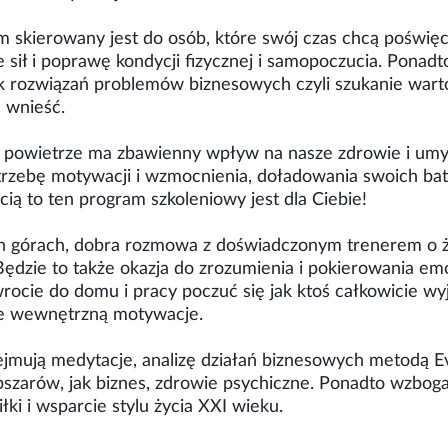
skierowany jest do osób, które swój czas chcą poświęc
e sił i poprawę kondycji fizycznej i samopoczucia. Ponad
 rozwiązań problemów biznesowych czyli szukanie warto
 wnieść.
e powietrze ma zbawienny wpływ na nasze zdrowie i umysł
otrzebę motywacji i wzmocnienia, doładowania swoich bat
ią to ten program szkoleniowy jest dla Ciebie!
 górach, dobra rozmowa z doświadczonym trenerem o ży
ędzie to także okazja do zrozumienia i pokierowania em
rocie do domu i pracy poczuć się jak ktoś całkowicie wy
ie wewnętrzną motywacje.
jmują medytacje, analizę działań biznesowych metodą E
bszarów, jak biznes, zdrowie psychiczne. Ponadto wzbog
ki i wsparcie stylu życia XXI wieku.