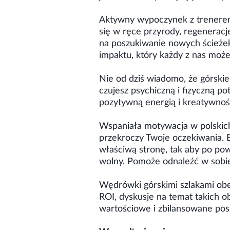
Aktywny wypoczynek z trenerem 
się w ręce przyrody, regeneracj
na poszukiwanie nowych ścieżek
impaktu, który każdy z nas może
Nie od dziś wiadomo, że górski
czujesz psychiczną i fizyczną p
pozytywną energią i kreatywnośc
Wspaniała motywacja w polskich
przekroczy Twoje oczekiwania. B
właściwą stronę, tak aby po pow
wolny. Pomoże odnaleźć w sob
Wędrówki górskimi szlakami obe
ROI, dyskusje na temat takich o
wartościowe i zbilansowane posił