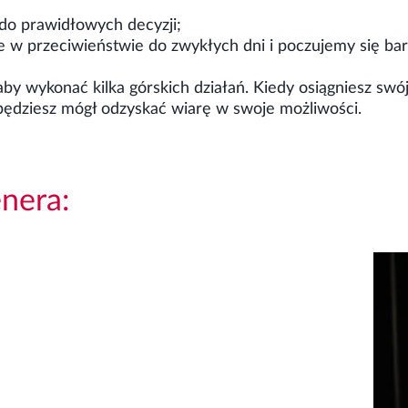
do prawidłowych decyzji;
e w przeciwieństwie do zwykłych dni i poczujemy się bar
by wykonać kilka górskich działań. Kiedy osiągniesz swój
będziesz mógł odzyskać wiarę w swoje możliwości.
enera:
ingu i ruchu sprawdzi się doskonale, bo czym jest
ie zmian. To proces uczenia się, nabywania
emodelowania sposobu myślenia i działania. Z punktu
 niezwykle przydatny, bo ułatwia budowanie nowych
nizuje łączność między głową a resztą ciała.”
 partnerem w zmianach. Współpracujemy, aby wyjaśnić,
 pomóc Ci stworzyć plan dotarcia do celu. Małe kroki
miany i wyjście na szczyt! Udowodniono, że spędzanie