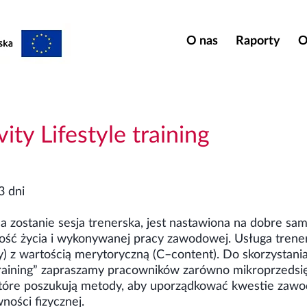
O nas
Raporty
O
ity Lifestyle training
3 dni
a zostanie sesja trenerska, jest nastawiona na dobre sa
kość życia i wykonywanej pracy zawodowej. Usługa trene
y) z wartością merytoryczną (C–content). Do skorzystani
 training” zapraszamy pracowników zarówno mikroprzedsięb
 które poszukują metody, aby uporządkować kwestie zaw
ności fizycznej.