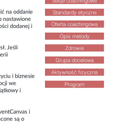
Sesje coachingowe
ić na oddanie
Standardy etyczne
to nastawione
Oferta coachingowa
ści dodanej i
Opis metody
. Jeśli
Zdrowie
erii
Grupa docelowa
Aktywność fizyczna
ciu i biznesie
ocji we
Program
jątkowy i
ventCanvas i
acone są o