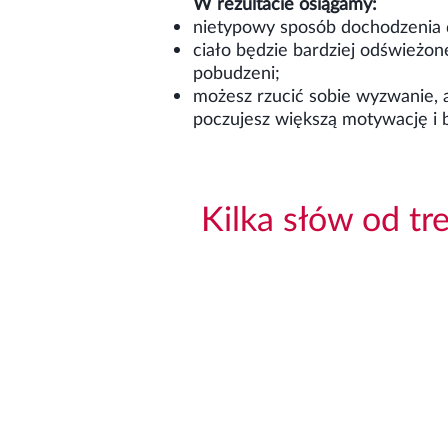
W rezultacie osiągamy:
nietypowy sposób dochodzenia 
ciało będzie bardziej odświeżon
pobudzeni;
możesz rzucić sobie wyzwanie, a
poczujesz większą motywację i 
Kilka słów od tr
"Według mnie połączenie coach
coaching? Jest to wprowadzan
umiejętności, wymagający prz
widzenia naukowego ruch jest
struktur w mózgu. Także harmo
Zasadniczo trener jest Twoim
czego sam chcesz, a następnie
do celu będą stanowiły duże z